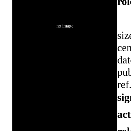
ro
no image
siz
cen
dat
pub
ref
si
ac