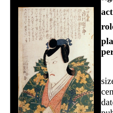
ac
ro
pla
pe
siz
cen
dat
pub