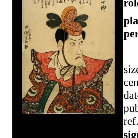
ro
pla
pe
siz
cen
dat
pub
ref
si