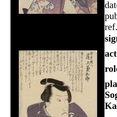
dat
pub
ref
si
ac
ro
pl
So
Ka