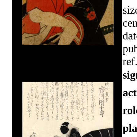
siz
cen
dat
pub
ref
si
ac
ro
pla