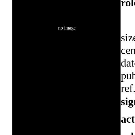
ro
no image
siz
cen
dat
pub
ref
si
ac