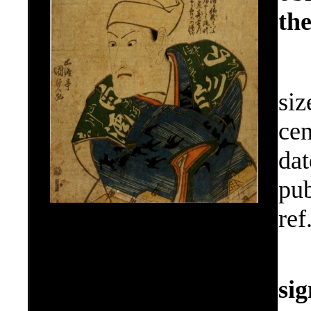
the
siz
cen
dat
pub
ref
si