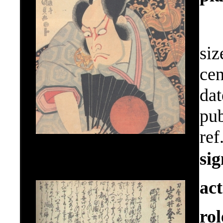
siz
cen
dat
pub
ref
si
ac
ro