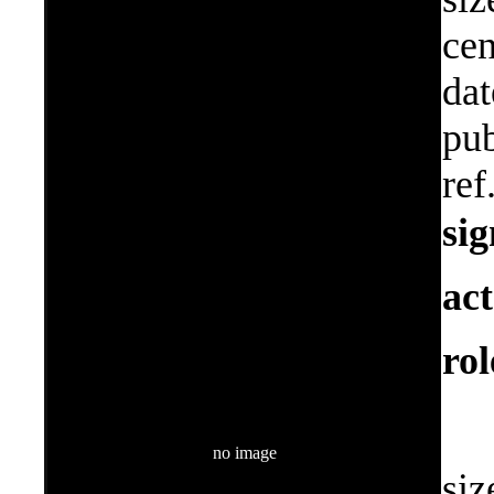
cen
dat
pub
re
si
ac
ro
no image
siz