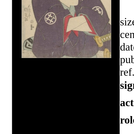
siz
cen
dat
pub
ref
si
ac
ro