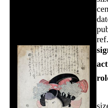
cen
dat
pub
ref
si
ac
ro
siz