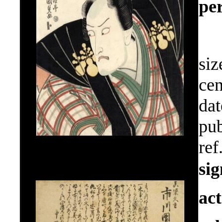
pe
siz
cen
dat
pub
ref
si
ac