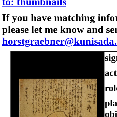
to: thumbnails
If you have matching infor
please let me know and se
horstgraebner@kunisada.
si
act
rol
pl
ob