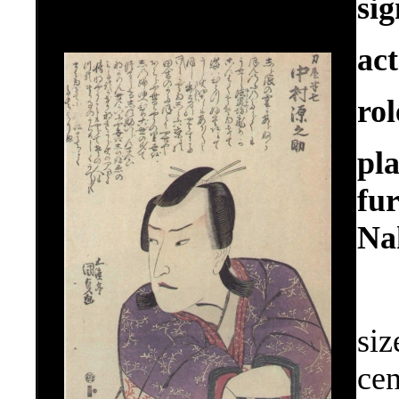
si
ac
ro
pl
fu
Na
siz
cen