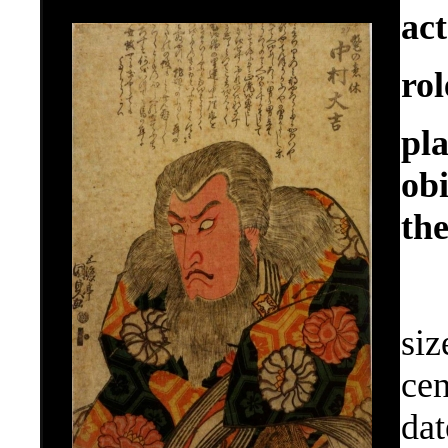
ac
rol
pl
ob
the
siz
cen
dat