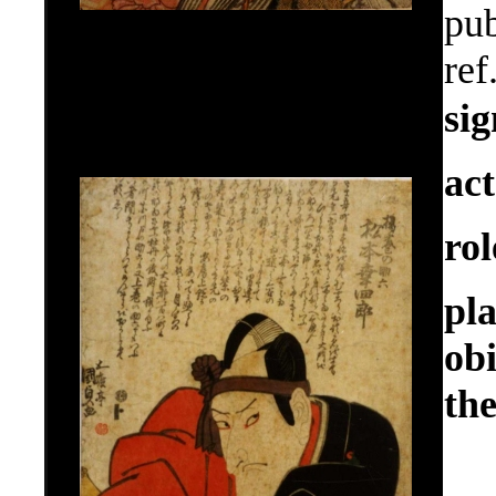
pub
ref
si
ac
ro
pl
ob
the