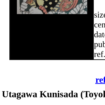
siz
cen
dat
pub
ref
re
Utagawa Kunisada (Toyokun