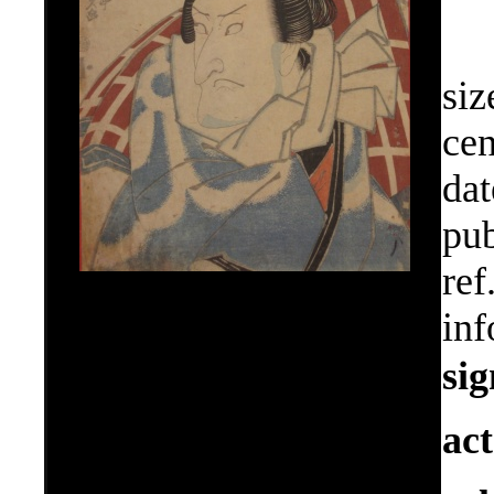
siz
cen
dat
pub
ref
inf
si
ac