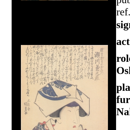
ref
si
ac
ro
Os
pl
fu
Na