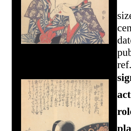
siz
cen
dat
pub
ref
si
ac
ro
pla