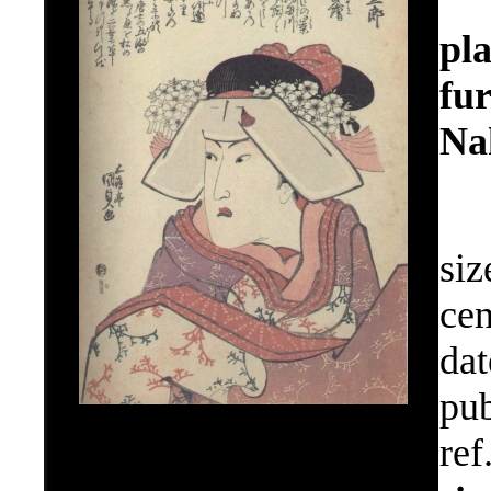
pl
fu
Na
siz
cen
dat
pub
ref