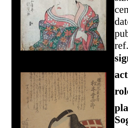
cen
dat
pub
ref
si
ac
ro
pl
So